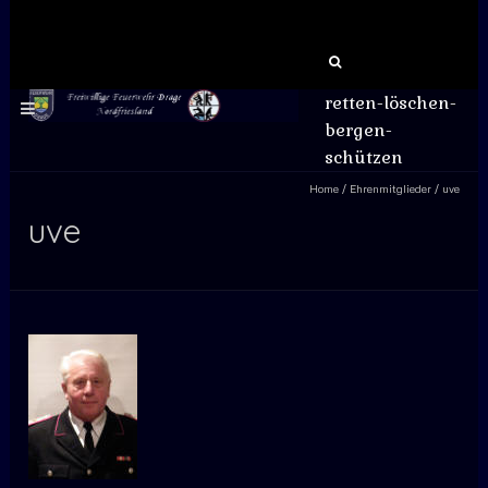
Suchen
nach:
retten-löschen-
bergen-
schützen
Home
/
Ehrenmitglieder
/
uve
uve