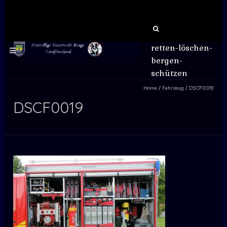
Suchen
nach:
retten-löschen-
bergen-
schützen
Home
/
Fahrzeug
/
DSCF0019
DSCF0019