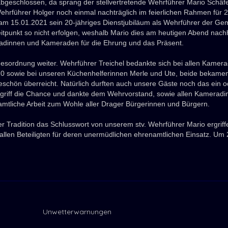
bgeschlossen, da sprang der stellvertretende Wehrführer Mario Schäfe
ehrführer Holger noch einmal nachträglich im feierlichen Rahmen für 2
 am 15.01.2021 sein 20-jähriges Dienstjubiläum als Wehrführer der 
punkt so nicht erfolgen, weshalb Mario dies am heutigen Abend nachho
radinnen und Kameraden für die Ehrung und das Präsent.
esordnung weiter. Wehrführer Treichel bedankte
sich bei allen Kamer
2020 sowie bei unseren Küchenhelferinnen Merle und Ute, beide beka
schön überreicht. Natürlich durften auch unsere Gäste noch das ein o
rgriff die Chance und dankte dem Wehrvorstand, sowie allen Kamerad
namtliche Arbeit zum Wohle aller Drager Bürgerinnen und Bürgern.
Tradition das Schlusswort von unserem stv. Wehrführer Mario ergriffe
i allen Beteiligten für deren unermüdlichen ehrenamtlichen Einsatz. U
Unwetterwarnungen