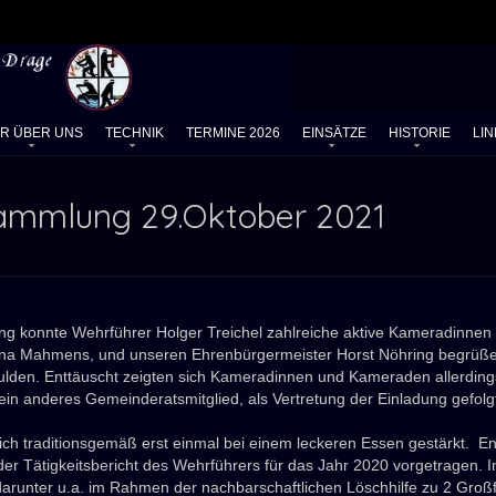
IR ÜBER UNS
TECHNIK
TERMINE 2026
EINSÄTZE
HISTORIE
LIN
ammlung 29.Oktober 2021
g konnte Wehrführer Holger Treichel zahlreiche aktive Kameradinnen
ina Mahmens, und unseren Ehrenbürgermeister Horst Nöhring begrüß
chulden. Enttäuscht zeigten sich Kameradinnen und Kameraden allerdin
ein anderes Gemeinderatsmitglied, als Vertretung der Einladung gefolgt 
ich traditionsgemäß erst einmal bei einem leckeren Essen gestärkt.
der Tätigkeitsbericht des Wehrführers für das Jahr 2020 vorgetragen.
darunter u.a. im Rahmen der nachbarschaftlichen Löschhilfe zu 2 Gro