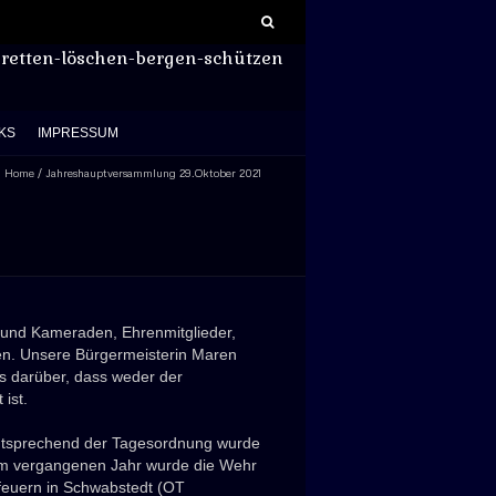
Suchen
nach:
retten-löschen-bergen-schützen
KS
IMPRESSUM
Home
/
Jahreshauptversammlung 29.Oktober 2021
 und Kameraden, Ehrenmitglieder,
en.
Unsere Bürgermeisterin Maren
gs darüber, dass weder der
ist.
 Entsprechend der Tagesordnung wurde
 Im vergangenen Jahr wurde die Wehr
ßfeuern in Schwabstedt (OT