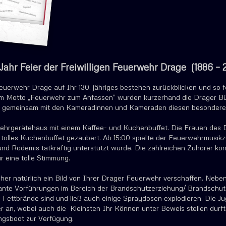
 Jahr Feier der Freiwilligen Feuerwehr Drage (1886 – 
Feuerwehr Drage auf Ihr 130. jähriges bestehen zurückblicken und so 
dem Motto „Feuerwehr zum Anfassen“ wurden kurzerhand die Drager Bü
 gemeinsam mit den Kameradinnen und Kameraden diesen besonderen 
wehrgerätehaus mit einem Kaffee- und Kuchenbuffet. Die Frauen des
n tolles Kuchenbuffet gezaubert. Ab 15:00 spielte der Feuerwehrmusik
d Rödemis tatkräftig unterstützt wurde. Die zahlreichen Zuhörer konn
r eine tolle Stimmung.
cher natürlich ein Bild von Ihrer Drager Feuerwehr verschaffen. Neb
sante Vorführungen im Bereich der Brandschutzerziehung/ Brandschu
h Fettbrände sind und ließ auch einige Spraydosen explodieren. Die
er an, wobei auch die Kleinsten Ihr Können unter Beweis stellen durf
ungsboot zur Verfügung.