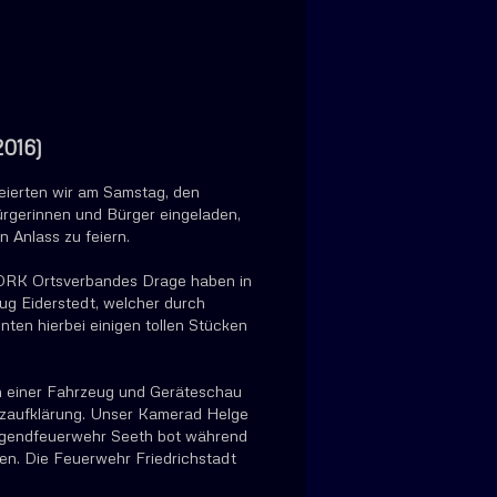
2016)
feierten wir am Samstag, den
rgerinnen und Bürger eingeladen,
Anlass zu feiern.
 DRK Ortsverbandes Drage haben in
zug Eiderstedt, welcher durch
ten hierbei einigen tollen Stücken
en einer Fahrzeug und Geräteschau
tzaufklärung. Unser Kamerad Helge
 Jugendfeuerwehr Seeth bot während
ten. Die Feuerwehr Friedrichstadt